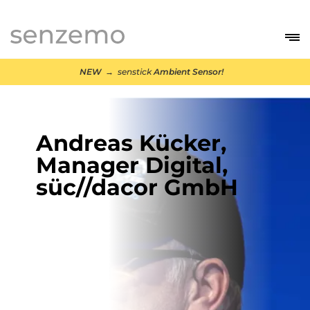
MENI
NEW
→ senstick
Ambient Sensor!
Andreas Kücker,
Manager Digital,
süc//dacor GmbH